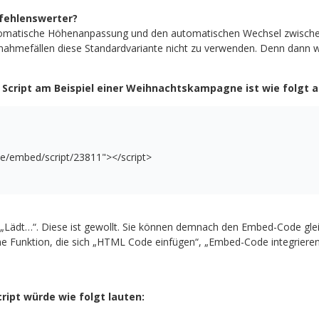
pfehlenswerter?
tomatische Höhenanpassung und den automatischen Wechsel zwischen 
nahmefällen diese Standardvariante nicht zu verwenden. Denn dann wü
Script am Beispiel einer Weihnachtskampagne ist wie folgt 
.de/embed/script/23811
"
>
</script>
„Lädt…“. Diese ist gewollt. Sie können demnach den Embed-Code gleic
e Funktion, die sich „HTML Code einfügen“, „Embed-Code integrieren“
ript würde wie folgt lauten: