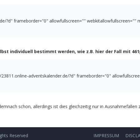
.de/?d
"
frameborder
=
"
0
"
allowfullscreen
=
"
"
webkitallowfullscreen
=
"
"
m
st individuell bestimmt werden, wie z.B. hier der Fall mit 461
//23811.online-adventskalender.de/?d
"
frameborder
=
"
0
"
allowfullscre
mnach schon, allerdings ist dies gleichzeitig nur in Ausnahmefällen z
ights Reserved
IMPRESSUM
DISCL