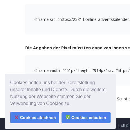
<iframe
src
=
"
https://23811.online-adventskalender
Die Angaben der Pixel müssten dann von Ihnen selb
<iframe
width
=
"
461px
"
height
=
"
914px
"
src
=
"
https:
Cookies helfen uns bei der Bereitstellung
unserer Inhalte und Dienste. Durch die weitere
Nutzung der Webseite stimmen Sie der
Machbar ist eine Einbindung unserer Tools ohne Script de
Verwendung von Cookies zu.
Responsivität des Tools eingeschränkt wird.
Cookies ablehnen
Cookies erlauben
Copyright © 2010-2026 - Happy Contests GmbH
|
All R