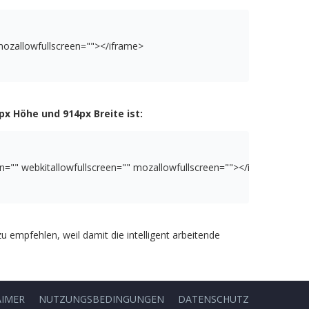
ozallowfullscreen
=
"
"
>
</iframe>
px Höhe und 914px Breite ist:
en
=
"
"
webkitallowfullscreen
=
"
"
mozallowfullscreen
=
"
"
>
</iframe>
u empfehlen, weil damit die intelligent arbeitende
AIMER
NUTZUNGSBEDINGUNGEN
DATENSCHUTZ