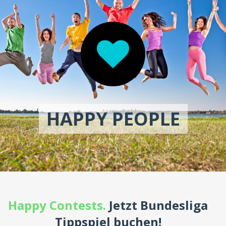
HAPPY PEOPLE
Happy Contests.
Jetzt Bundesliga
Tippspiel buchen!