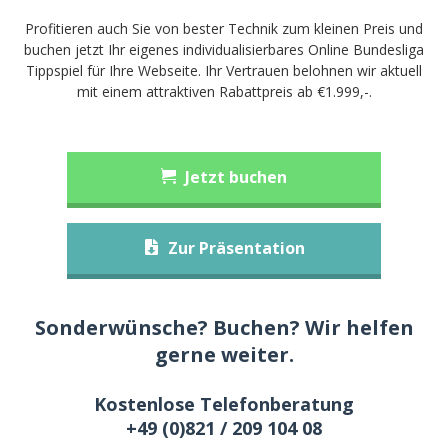
Profitieren auch Sie von bester Technik zum kleinen Preis und
buchen jetzt Ihr eigenes individualisierbares Online Bundesliga
Tippspiel für Ihre Webseite. Ihr Vertrauen belohnen wir aktuell
mit einem attraktiven Rabattpreis ab €1.999,-.
Jetzt buchen
Zur Präsentation
Sonderwünsche? Buchen? Wir helfen
gerne weiter.
Kostenlose Telefonberatung
+49 (0)821 / 209 104 08