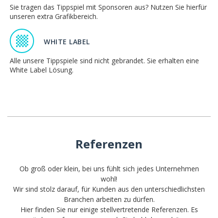
Sie tragen das Tippspiel mit Sponsoren aus? Nutzen Sie hierfür
unseren extra Grafikbereich.
WHITE LABEL
Alle unsere Tippspiele sind nicht gebrandet. Sie erhalten eine
White Label Lösung.
Referenzen
Ob groß oder klein, bei uns fühlt sich jedes Unternehmen
wohl!
Wir sind stolz darauf, für Kunden aus den unterschiedlichsten
Branchen arbeiten zu dürfen.
Hier finden Sie nur einige stellvertretende Referenzen. Es