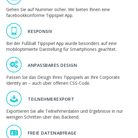
Gehen Sie auf Nummer sicher. Wir bieten Ihnen eine
facebookkonforme Tippspiel App.
RESPONSIV
Bei der Fußball Tippspiel App wurde besonders auf eine
mobiloptimierte Darstellung für Smartphones geachtet.
ANPASSBARES DESIGN
Passen Sie das Design Ihres Tippspiels an Ihre Corporate
Identity an – auch über offenen CSS-Code.
TEILNEHMEREXPORT
Exportieren Sie alle Teilnehmerdaten und Ergebnisse in nur
wenigen Schritten über das Backend.
FREIE DATENABFRAGE