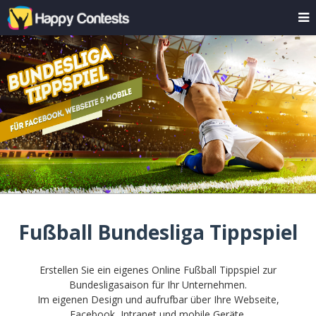
Fußball Bundesliga Tippspiel
Erstellen Sie ein eigenes Online Fußball Tippspiel zur
Bundesligasaison für Ihr Unternehmen.
Im eigenen Design und aufrufbar über Ihre Webseite,
Facebook, Intranet und mobile Geräte.