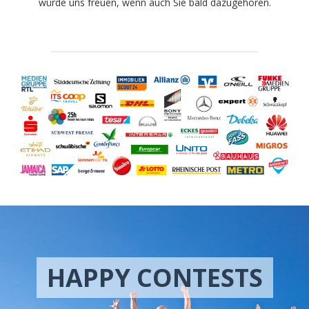
würde uns freuen, wenn auch Sie bald dazugehören.
HAPPY CONTESTS