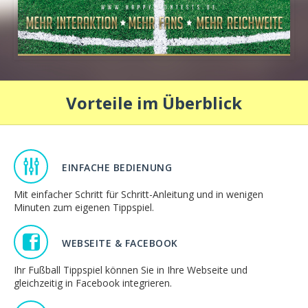
Vorteile im Überblick
EINFACHE BEDIENUNG
Mit einfacher Schritt für Schritt-Anleitung und in wenigen
Minuten zum eigenen Tippspiel.
WEBSEITE & FACEBOOK
Ihr Fußball Tippspiel können Sie in Ihre Webseite und
gleichzeitig in Facebook integrieren.