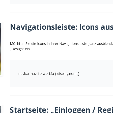
Navigationsleiste: Icons a
Möchten Sie die Icons in Ihrer Navigationsleiste ganz ausblend
„Design“ ein.
.navbar-nav li > a > i.fa { display:none;}
Startseite: „Einloggen / Reg