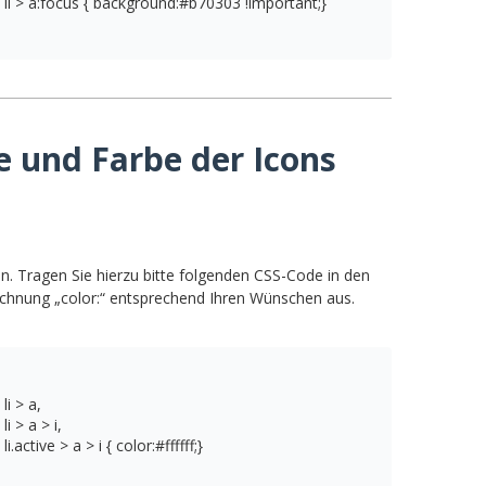
i > a:focus { background:#b70303 !important;}
e und Farbe der Icons
n. Tragen Sie hierzu bitte folgenden CSS-Code in den
ichnung „color:“ entsprechend Ihren Wünschen aus.
 > a, 

> a > i, 

tive > a > i { color:#ffffff;}