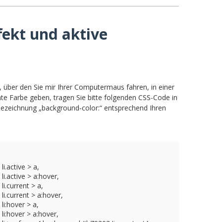
fekt und aktive
, über den Sie mir Ihrer Computermaus fahren, in einer
te Farbe geben, tragen Sie bitte folgenden CSS-Code in
Bezeichnung „background-color:“ entsprechend Ihren
active > a, 

active > a:hover, 

current > a, 

.current > a:hover, 

:hover > a, 

:hover > a:hover, 
