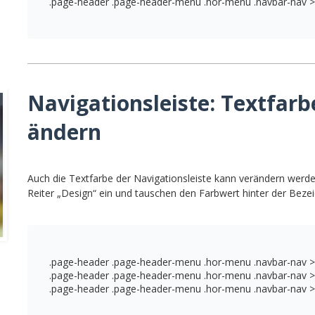
.page-header .page-header-menu .hor-menu .navbar-nav > l
Navigationsleiste: Textfarb
ändern
Auch die Textfarbe der Navigationsleiste kann verändern werde
Reiter „Design“ ein und tauschen den Farbwert hinter der Beze
.page-header .page-header-menu .hor-menu .navbar-nav > li
.page-header .page-header-menu .hor-menu .navbar-nav > li 
.page-header .page-header-menu .hor-menu .navbar-nav > li.ac