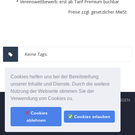
* Vereinswettbewerb: erst ab Tarif Premium buchbar
Preise zzgl. gesetzlicher MwSt.
Keine Tags.
Cookies helfen uns bei der Bereitstellung
unserer Inhalte und Dienste. Durch die weitere
Nutzung der Webseite stimmen Sie der
Verwendung von Cookies zu.
IMPRESSUM
DISCLAIMER
NUTZUNGSBEDINGUNGEN
DATENSCHUTZ
Cookies
Cookies erlauben
Copyright © 2010-2026 - Happy Contests GmbH
ablehnen
All Rights Reserved
|