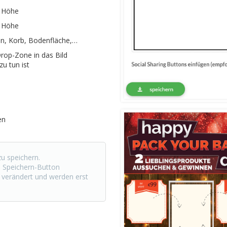
x Höhe
x Höhe
gen, Korb, Bodenfläche,…
Drop-Zone in das Bild
zu tun ist
en
u speichern.
m Speichern-Button
 verändert und werden erst