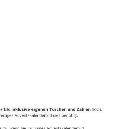
derbild
inklusive eigenen Türchen und Zahlen
hoch.
ertiges Adventskalenderbild dies benötigt.
zu, wenn Sie Ihr finales Adventskalenderbild