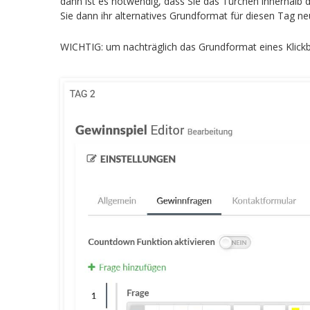
dann ist es notwendig, dass Sie das Türchen innerhalb
Sie dann ihr alternatives Grundformat für diesen Tag n
WICHTIG: um nachträglich das Grundformat eines Klickb