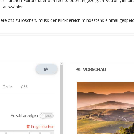
 des Türchen-Editors über den rechts oben angezeigten Button „Inhal
eu auswählen.
ereichs zu löschen, muss der Klickbereich mindestens einmal gespeic