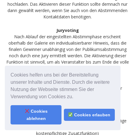
hochladen. Das Aktivieren dieser Funktion sollte demnach nur
dann gewählt werden, wenn Sie auch von den Abstimmenden
Kontaktdaten benötigen.
Juryvoting
Nach Ablauf der eingestellten Abstimmphase erscheint
oberhalb der Galerie ein individualisierbarer Hinweis, dass die
finalen Gewinner unabhängig von der Publikumsabstimmung
noch durch eine Jury ermittelt werden. Die Aktivierung dieser
Funktion ist sinnvoll, um als Veranstalter bis zum Ende die volle
Kontrolle über die Gewinnermittlung zu behalten.
Cookies helfen uns bei der Bereitstellung
Anzahl der Stimmen ausblenden
unserer Inhalte und Dienste. Durch die weitere
Aktivieren Sie diese Funktionen, wenn Sie die Anzahl der
Nutzung der Webseite stimmen Sie der
Stimmen für alle eingereichten Beiträge geheim halten
Verwendung von Cookies zu.
möchten.
Cookies
Beliebteste Beiträge hervorheben
Cookies erlauben
ablehnen
Aktivieren Sie diese Funktion, wenn die beliebtesten Beiträge
eine Markierung erhalten sollen (Hinweis: ist eine
kostenpflichtige Zusatzfunktion)